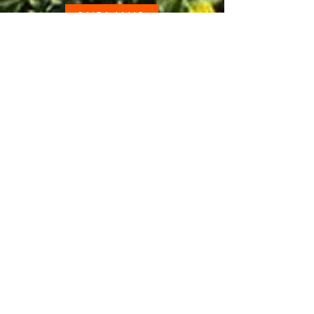
SAIBA MAIS
Plano
funeral
A tranquilidade que a sua
família precisa
SAIBA MAIS
CONTATO