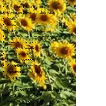
Urna com bíblia e visor;
Coroa de flores artificiais luxo;
Véu;
Velas;
Higienização de corpo;
Paramentos e tapete para o chão;
Translado de corpo;
Capela de velório;
Avisos na rádio;
Livro de presença;
Crisântemos naturais;
Ornamentação artificial;
Roupa.
entrada de 60% de um salário mínimo
(dividida em até 3x)
mensalidade de 7% do salário mínimo