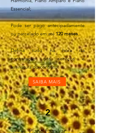
Harmonia, Plano Amparo e Plano
Essencial;
Pode ser pago antecipadamente
ou parcelado em até
120 meses
.
Defina tudo na hora da
contratação dos serviços e
assinatura do contrato.
SAIBA MAIS
2
Plano Familiar