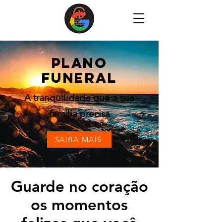
Plano
funeral
A tranquilidade que a sua
família precisa
SAIBA MAIS
Guarde no coração
os momentos