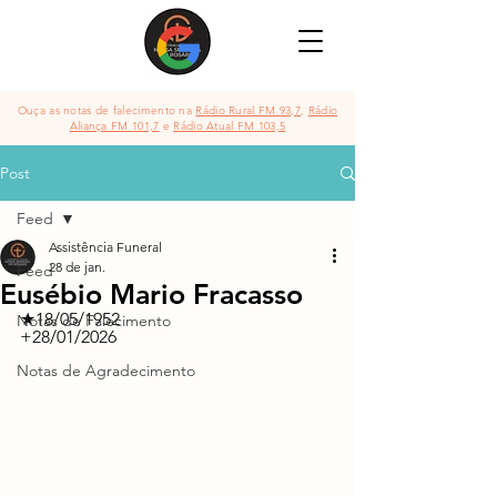
Ouça as notas de falecimento na
Rádio Rural FM 93,7
,
Rádio
Aliança FM 101,7
e
Rádio Atual FM 103,5
Post
Feed
Assistência Funeral
28 de jan.
Feed
Eusébio Mario Fracasso
★18/05/1952	          	
Notas de Falecimento
+28/01/2026
Notas de Agradecimento