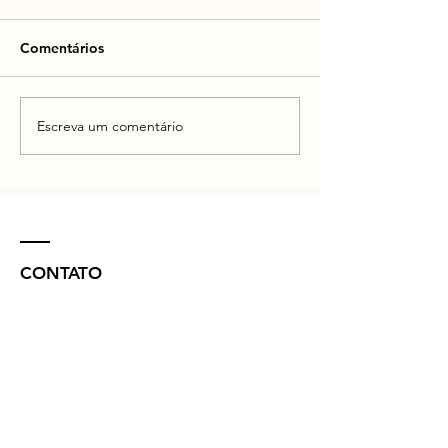
Comentários
Escreva um comentário
CONTATO
R. Vinte e Nove de Julho, 132 - Centro
Concórdia - SC -
89700-041
(49) 3442 - 0622
funerariamaffacioli@hotmail.com