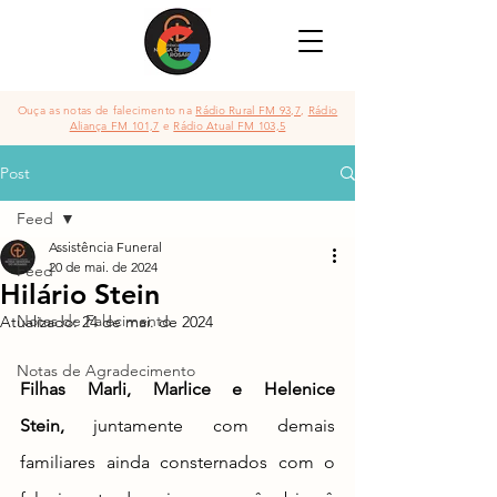
Ouça as notas de falecimento na
Rádio Rural FM 93,7
,
Rádio
Aliança FM 101,7
e
Rádio Atual FM 103,5
Post
Feed
Assistência Funeral
20 de mai. de 2024
Feed
Hilário Stein
Notas de Falecimento
Atualizado:
24 de mai. de 2024
Notas de Agradecimento
Filhas Marli, Marlice e Helenice 
Stein,
 juntamente com demais 
familiares
ainda consternados com o 