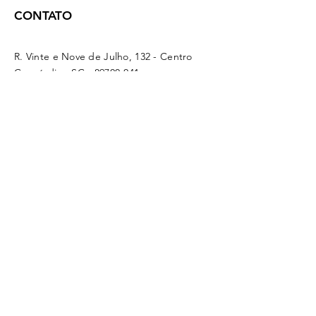
CONTATO
R. Vinte e Nove de Julho, 132 - Centro
Concórdia - SC -
89700-041
(49) 3442 - 0622
funerariamaffacioli@hotmail.com