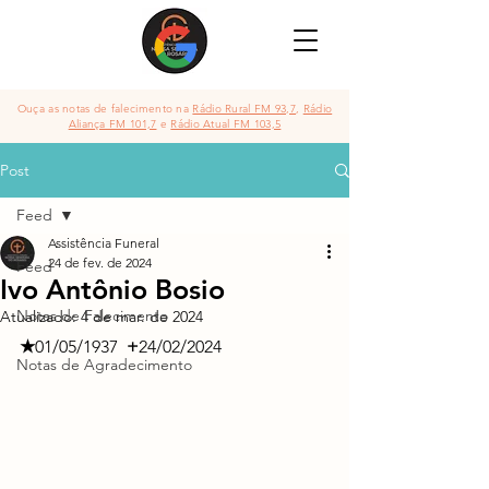
Ouça as notas de falecimento na
Rádio Rural FM 93,7
,
Rádio
Aliança FM 101,7
e
Rádio Atual FM 103,5
Post
Feed
Assistência Funeral
24 de fev. de 2024
Feed
Ivo Antônio Bosio
Notas de Falecimento
Atualizado:
4 de mar. de 2024
★
01/05/1937
  +
24/02/2024
Notas de Agradecimento