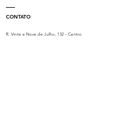
CONTATO
R. Vinte e Nove de Julho, 132 - Centro
Concórdia - SC -
89700-041
(49) 3442 - 0622
funerariamaffacioli@hotmail.com