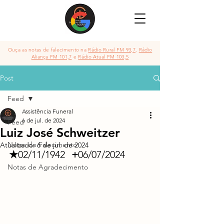
Ouça as notas de falecimento na
Rádio Rural FM 93,7
,
Rádio
Aliança FM 101,7
e
Rádio Atual FM 103,5
Post
Feed
Assistência Funeral
6 de jul. de 2024
Feed
Luiz José Schweitzer
Notas de Falecimento
Atualizado:
6 de jul. de 2024
★
02/11/1942	
 +
06/07/2024
Notas de Agradecimento