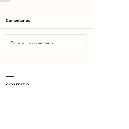
Comentários
Escreva um comentário
CONTATO
R. Vinte e Nove de Julho, 132 - Centro
Concórdia - SC -
89700-041
(49) 3442 - 0622