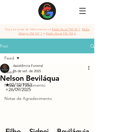
Ouça as notas de falecimento na
Rádio Rural FM 93,7
,
Rádio
Aliança FM 101,7
e
Rádio Atual FM 103,5
Post
Feed
Assistência Funeral
26 de set. de 2025
Feed
Nelson Beviláqua
★02/12/1953 	          	
Notas de Falecimento
+26/09/2025
Notas de Agradecimento
Filho Sidnei Beviláquia