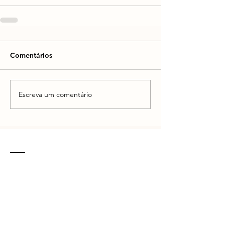
Comentários
Escreva um comentário
CONTATO
R. Vinte e Nove de Julho, 132 - Centro
Concórdia - SC -
89700-041