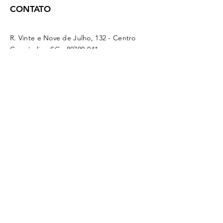
CONTATO
R. Vinte e Nove de Julho, 132 - Centro
Concórdia - SC -
89700-041
(49) 3442 - 0622
funerariamaffacioli@hotmail.com