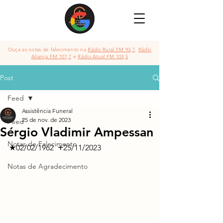
Ouça as notas de falecimento na
Rádio Rural FM 93,7
,
Rádio
Aliança FM 101,7
e
Rádio Atual FM 103,5
Post
Feed
Assistência Funeral
25 de nov. de 2023
Feed
Sérgio Vladimir Ampessan
Notas de Falecimento
★02/02/1962  
+
25/11/2023
Notas de Agradecimento