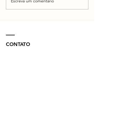
Escreva um comentário
CONTATO
R. Vinte e Nove de Julho, 132 - Centro
Concórdia - SC -
89700-041
(49) 3442 - 0622
funerariamaffacioli@hotmail.com