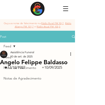
Ouça as notas de falecimento na
Rádio Rural FM 93,7
,
Rádio
Aliança FM 101,7
e
Rádio Atual FM 103,5
Post
Feed
Assistência Funeral
10 de set. de 2025
Feed
Angelo Felippe Baldasso
★17/12/1927 	          +10/09/2025
Notas de Falecimento
Notas de Agradecimento