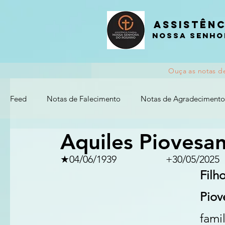
Assistênc
nossa senho
Ouça as notas d
Feed
Notas de Falecimento
Notas de Agradecimento
Aquiles Piovesa
★04/06/1939		          +30/05/2025
Filh
Pio
fami