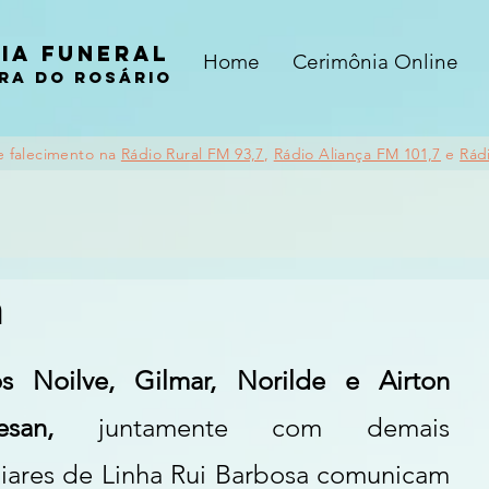
ia funeral
Home
Cerimônia Online
ra do rosário
e falecimento na
Rádio Rural FM 93,7
,
Rádio Aliança FM 101,7
e
Rád
n
os Noilve, Gilmar, Norilde e Airton 
vesan, 
juntamente com demais 
liares de Linha Rui Barbosa comunicam 