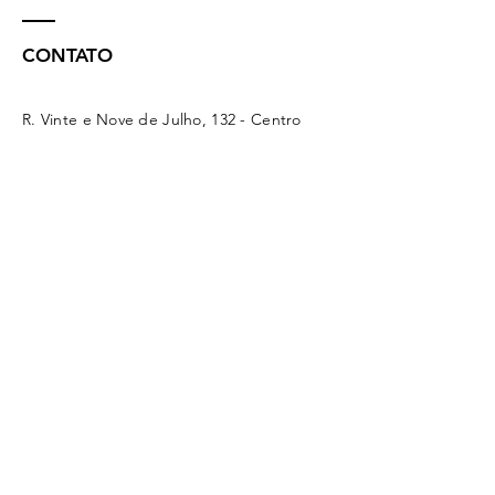
CONTATO
R. Vinte e Nove de Julho, 132 - Centro
Concórdia - SC -
89700-041
(49) 3442 - 0622
funerariamaffacioli@hotmail.com