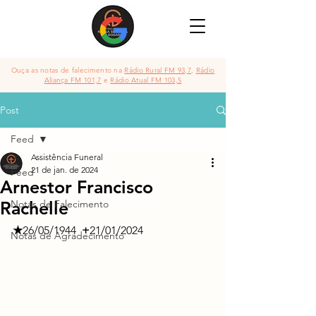
Ouça as notas de falecimento na
Rádio Rural FM 93,7
,
Rádio
Aliança FM 101,7
e
Rádio Atual FM 103,5
Post
Feed
Assistência Funeral
21 de jan. de 2024
Feed
Arnestor Francisco
Rachelle
Notas de Falecimento
★
26/05/1944
  +
21/01/2024
Notas de Agradecimento