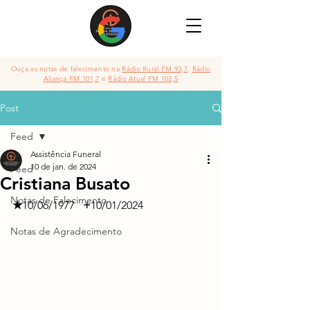
Ouça as notas de falecimento na
Rádio Rural FM 93,7
,
Rádio
Aliança FM 101,7
e
Rádio Atual FM 103,5
Post
Feed
Assistência Funeral
10 de jan. de 2024
Feed
Cristiana Busato
Notas de Falecimento
★
10/06/1977
   +
10/01/2024
Notas de Agradecimento