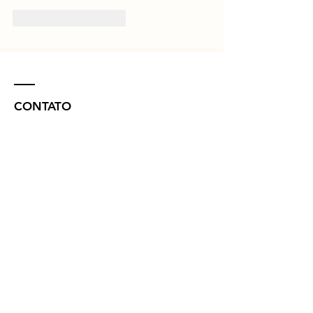
Curtir
Responder
CONTATO
R. Vinte e Nove de Julho, 132 - Centro
Concórdia - SC -
89700-041
(49) 3442 - 0622
funerariamaffacioli@hotmail.com