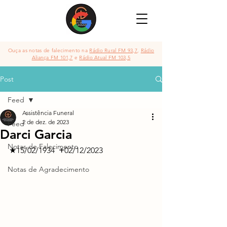
Ouça as notas de falecimento na
Rádio Rural FM 93,7
,
Rádio
Aliança FM 101,7
e
Rádio Atual FM 103,5
Post
Feed
Assistência Funeral
2 de dez. de 2023
Feed
Darci Garcia
Notas de Falecimento
★15/02/1934 
 +
02/12/2023
Notas de Agradecimento