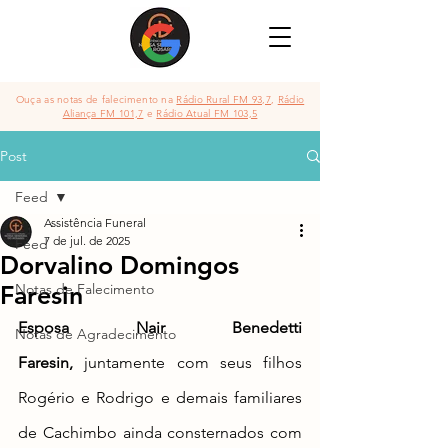
Ouça as notas de falecimento na
Rádio Rural FM 93,7
,
Rádio
Aliança FM 101,7
e
Rádio Atual FM 103,5
Post
Feed
Assistência Funeral
7 de jul. de 2025
Feed
Dorvalino Domingos
Faresin
Notas de Falecimento
Esposa Nair Benedetti 
Notas de Agradecimento
Faresin,
 juntamente com seus filhos 
Rogério e Rodrigo e demais familiares 
de Cachimbo
 ainda consternados com 