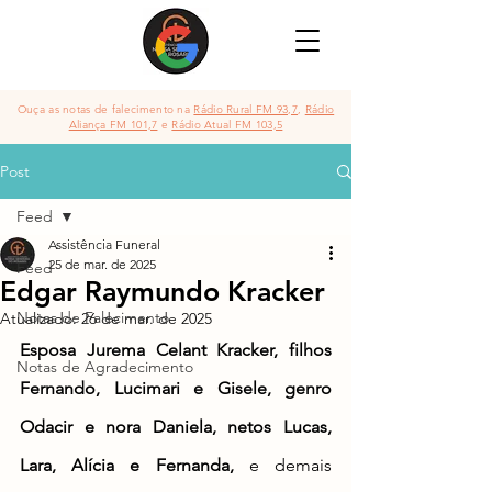
Ouça as notas de falecimento na
Rádio Rural FM 93,7
,
Rádio
Aliança FM 101,7
e
Rádio Atual FM 103,5
Post
Feed
Assistência Funeral
25 de mar. de 2025
Feed
Edgar Raymundo Kracker
Notas de Falecimento
Atualizado:
26 de mar. de 2025
Esposa Jurema Celant Kracker, filhos 
Notas de Agradecimento
Fernando, Lucimari e Gisele, genro 
Odacir e nora Daniela, netos Lucas, 
Lara, Alícia e Fernanda,
 e demais 