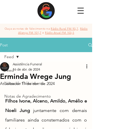
Ouça as notas de falecimento na
Rádio Rural FM 93,7
,
Rádio
Aliança FM 101,7
e
Rádio Atual FM 103,5
Post
Feed
Assistência Funeral
16 de abr. de 2024
Feed
Erminda Wrege Jung
Notas de Falecimento
Atualizado:
17 de abr. de 2024
Notas de Agradecimento
Filhos Ivone, Alceno, Arnildo, Arnélio e 
Noeli Jung 
juntamente com demais 
familiares 
ainda consternados com o 