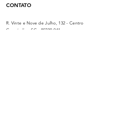
CONTATO
R. Vinte e Nove de Julho, 132 - Centro
Concórdia - SC -
89700-041
(49) 3442 - 0622
funerariamaffacioli@hotmail.com