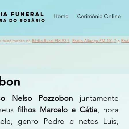
ia funeral
Home
Cerimônia Online
ra do rosário
e falecimento na
Rádio Rural FM 93,7
,
Rádio Aliança FM 101,7
e
Rád
obon
so Nelso Pozzobon
 juntamente 
seus 
filhos Marcelo e Cátia
, nora 
iele, genro Pedro e netos Luis, 