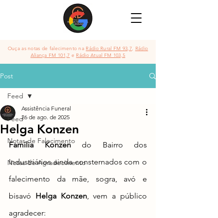
Ouça as notas de falecimento na
Rádio Rural FM 93,7
,
Rádio
Aliança FM 101,7
e
Rádio Atual FM 103,5
Post
Feed
Assistência Funeral
26 de ago. de 2025
Feed
Helga Konzen
Notas de Falecimento
Família Konzen 
do Bairro dos 
Industriários
 ainda consternados com o 
Notas de Agradecimento
falecimento da mãe, sogra, avó e 
bisavó 
Helga Konzen
, vem a público 
agradecer: