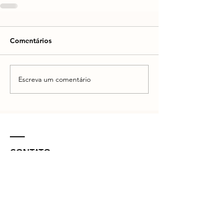
Comentários
Escreva um comentário
CONTATO
R. Vinte e Nove de Julho, 132 - Centro
Concórdia - SC -
89700-041
(49) 3442 - 0622