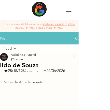
Ouça as notas de falecimento na
Rádio Rural FM 93,7
,
Rádio
Aliança FM 101,7
e
Rádio Atual FM 103,5
Post
Feed
Assistência Funeral
22 de jun.
Feed
Ildo de Souza
★28/12/1934               	+22/06/2026
Notas de Falecimento
Notas de Agradecimento