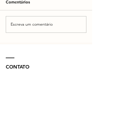
Comentários
Escreva um comentário
CONTATO
R. Vinte e Nove de Julho, 132 - Centro
Concórdia - SC -
89700-041
(49) 3442 - 0622
funerariamaffacioli@hotmail.com