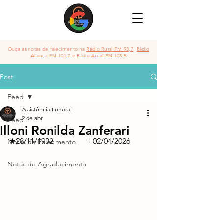
Ouça as notas de falecimento na
Rádio Rural FM 93,7
,
Rádio
Aliança FM 101,7
e
Rádio Atual FM 103,5
Post
Feed
Assistência Funeral
2 de abr.
Feed
Illoni Ronilda Zanferari
★28/11/1932               	+02/04/2026
Notas de Falecimento
Notas de Agradecimento