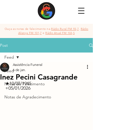
Ouça as notas de falecimento na
Rádio Rural FM 93,7
,
Rádio
Aliança FM 101,7
e
Rádio Atual FM 103,5
Post
Feed
Assistência Funeral
6 de jan.
Feed
Inez Pecini Casagrande
★10/07/1945	          	
Notas de Falecimento
+05/01/2026
Notas de Agradecimento