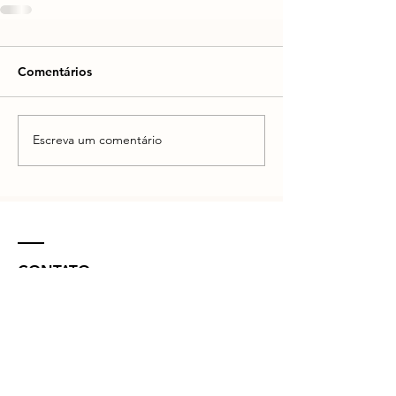
Comentários
Escreva um comentário
CONTATO
R. Vinte e Nove de Julho, 132 - Centro
Concórdia - SC -
89700-041
(49) 3442 - 0622