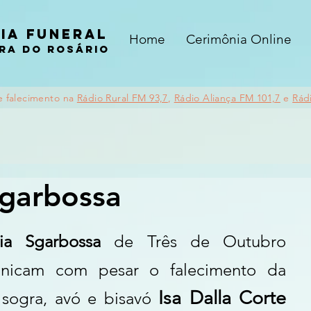
ia funeral
Home
Cerimônia Online
ra do rosário
e falecimento na
Rádio Rural FM 93,7
,
Rádio Aliança FM 101,7
e
Rád
Sgarbossa
lia Sgarbossa 
de Três de Outubro 
nicam com pesar o falecimento da 
Isa Dalla Corte 
sogra, avó e bisavó 