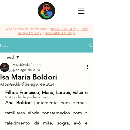
Ouça as notas de falecimento na
Rádio Rural FM 93,7
,
Rádio
Aliança FM 101,7
e
Rádio Atual FM 103,5
Post
Feed
Assistência Funeral
5 de ago. de 2024
Feed
Isa Maria Boldori
Notas de Falecimento
Atualizado:
6 de ago. de 2024
Filhos Francisco, Maria, Lurdes, Valcir e 
Notas de Agradecimento
Ana Boldori
 juntamente com demais 
familiares
 ainda consternados com o 
falecimento 
da mãe, sogra, avó e 