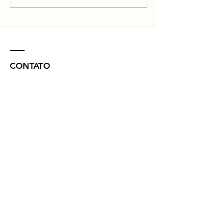
CONTATO
R. Vinte e Nove de Julho, 132 - Centro
Concórdia - SC -
89700-041
(49) 3442 - 0622
funerariamaffacioli@hotmail.com