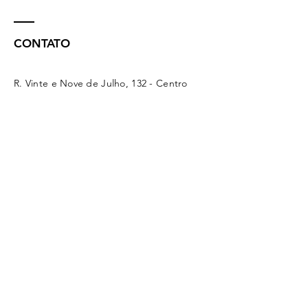
CONTATO
R. Vinte e Nove de Julho, 132 - Centro
Concórdia - SC -
89700-041
(49) 3442 - 0622
funerariamaffacioli@hotmail.com