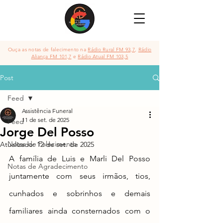
Ouça as notas de falecimento na
Rádio Rural FM 93,7
,
Rádio
Aliança FM 101,7
e
Rádio Atual FM 103,5
Post
Feed
Assistência Funeral
11 de set. de 2025
Feed
Jorge Del Posso
Notas de Falecimento
Atualizado:
12 de set. de 2025
A família de Luis e Marli Del Posso 
Notas de Agradecimento
juntamente com seus irmãos, tios, 
cunhados e sobrinhos e demais 
familiares ainda consternados com o 