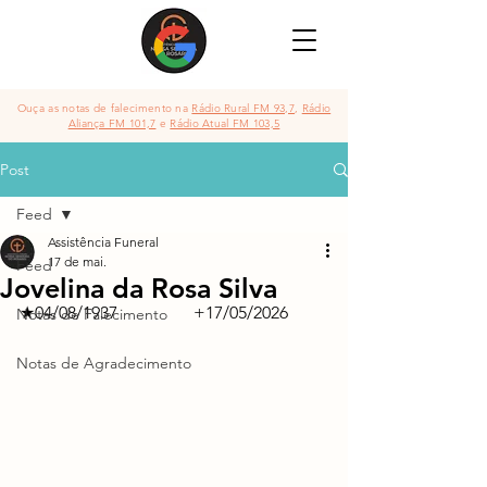
Ouça as notas de falecimento na
Rádio Rural FM 93,7
,
Rádio
Aliança FM 101,7
e
Rádio Atual FM 103,5
Post
Feed
Assistência Funeral
17 de mai.
Feed
Jovelina da Rosa Silva
★04/08/1937               	+17/05/2026
Notas de Falecimento
Notas de Agradecimento