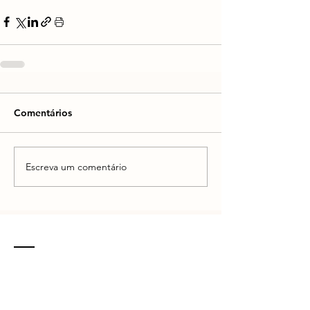
Comentários
Escreva um comentário
CONTATO
R. Vinte e Nove de Julho, 132 - Centro