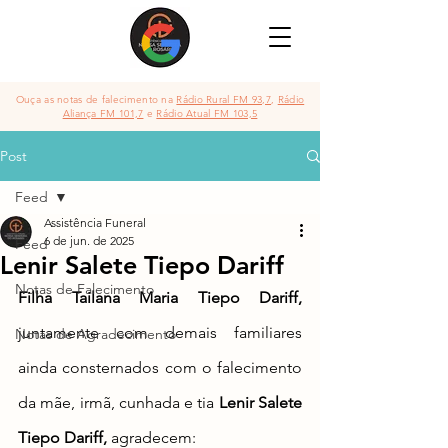
Ouça as notas de falecimento na
Rádio Rural FM 93,7
,
Rádio
Aliança FM 101,7
e
Rádio Atual FM 103,5
Post
Feed
Assistência Funeral
6 de jun. de 2025
Feed
Lenir Salete Tiepo Dariff
Notas de Falecimento
Filha Tailana Maria Tiepo Dariff, 
juntamente com demais familiares 
Notas de Agradecimento
ainda consternados com
 o falecimento 
da mãe, irmã, cunhada e tia 
Lenir Salete 
Tiepo Dariff
,
 agradecem: