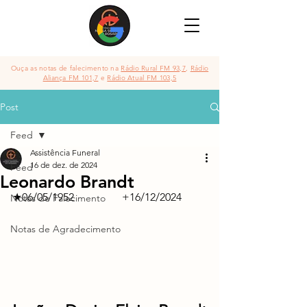
Ouça as notas de falecimento na
Rádio Rural FM 93,7
,
Rádio
Aliança FM 101,7
e
Rádio Atual FM 103,5
Post
Feed
Assistência Funeral
16 de dez. de 2024
Feed
Leonardo Brandt
★06/05/1952		+16/12/2024
Notas de Falecimento
Notas de Agradecimento