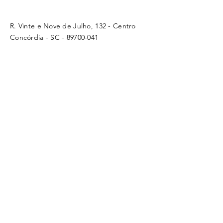
R. Vinte e Nove de Julho, 132 - Centro
Concórdia - SC -
89700-041
(49) 3442 - 0622
funerariamaffacioli@hotmail.com