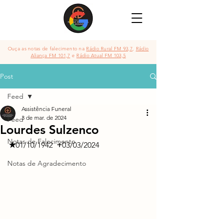
Ouça as notas de falecimento na
Rádio Rural FM 93,7
,
Rádio
Aliança FM 101,7
e
Rádio Atual FM 103,5
Post
Feed
Assistência Funeral
3 de mar. de 2024
Feed
Lourdes Sulzenco
Notas de Falecimento
★
01/10/1942
  +
03/03/2024
Notas de Agradecimento