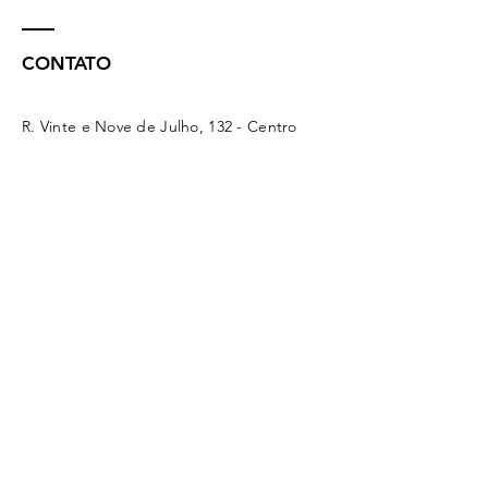
CONTATO
R. Vinte e Nove de Julho, 132 - Centro
Concórdia - SC -
89700-041
(49) 3442 - 0622
funerariamaffacioli@hotmail.com