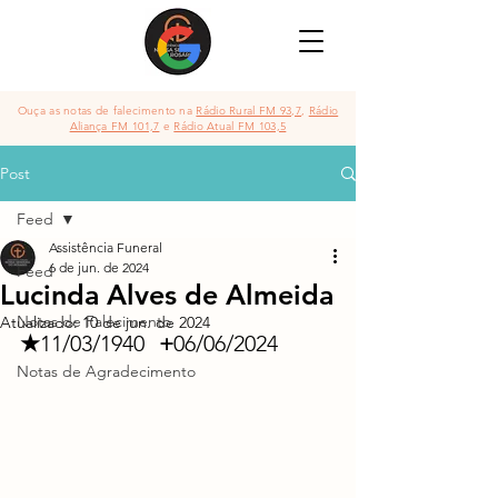
Ouça as notas de falecimento na
Rádio Rural FM 93,7
,
Rádio
Aliança FM 101,7
e
Rádio Atual FM 103,5
Post
Feed
Assistência Funeral
6 de jun. de 2024
Feed
Lucinda Alves de Almeida
Notas de Falecimento
Atualizado:
10 de jun. de 2024
★
11/03/1940	
 +
06/06/2024
Notas de Agradecimento