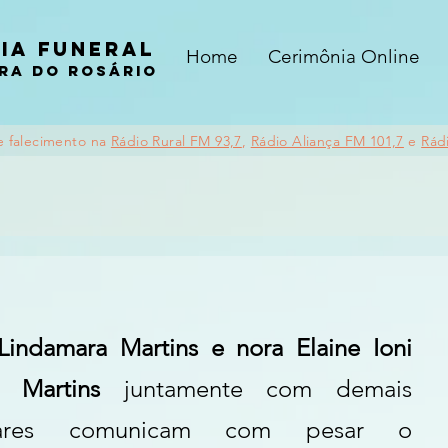
ia funeral
Home
Cerimônia Online
ra do rosário
e falecimento na
Rádio Rural FM 93,7
,
Rádio Aliança FM 101,7
e
Rád
 Lindamara Martins e nora Elaine Ioni 
b Martins 
juntamente com demais 
liares comunicam com pesar o 