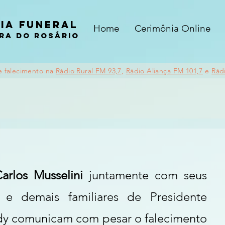
ia funeral
Home
Cerimônia Online
ra do rosário
e falecimento na
Rádio Rural FM 93,7
,
Rádio Aliança FM 101,7
e
Rád
Carlos Musselini
 juntamente com seus 
 e demais familiares de Presidente 
y comunicam com pesar o falecimento 