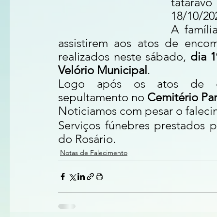
tataravó
18/10/20
A famíli
assistirem aos atos de enco
realizados neste sábado, 
dia 1
Velório Municipal
.
Logo após os atos de en
sepultamento no 
Cemitério Pa
Noticiamos com pesar o faleci
Serviços fúnebres prestados p
do Rosário.
Notas de Falecimento