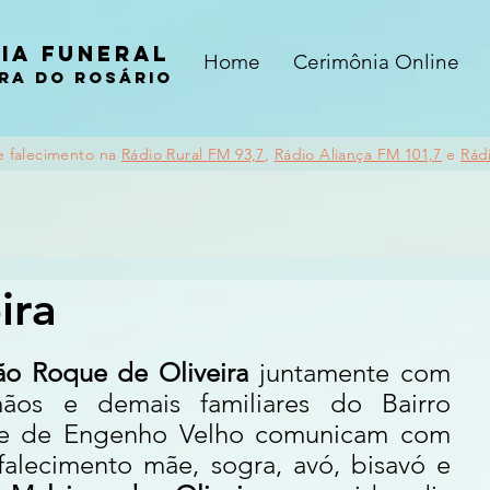
ia funeral
Home
Cerimônia Online
ra do rosário
e falecimento na
Rádio Rural FM 93,7
,
Rádio Aliança FM 101,7
e
Rád
ira
ão Roque de Oliveira
 juntamente com 
mãos e demais familiares do Bairro 
e de Engenho Velho comunicam com 
falecimento mãe, sogra, avó, bisavó e 