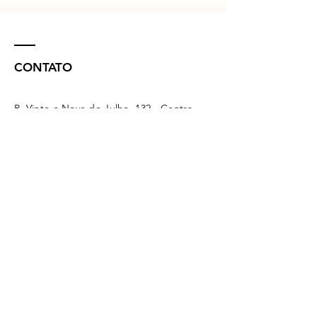
CONTATO
R. Vinte e Nove de Julho, 132 - Centro
Concórdia - SC -
89700-041
(49) 3442 - 0622
funerariamaffacioli@hotmail.com