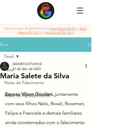
Ouça as notas de falecimento na
Rádio Rural FM 93,7
,
Rádio
Aliança FM 101,7
e
Rádio Atual FM 103,5
Post
Feed
Assistência Funeral
11 de dez. de 2023
Feed
Maria Salete da Silva
Notas de Falecimento
Esposo Vilson Giordani, 
juntamente 
Notas de Agradecimento
com seus filhos Nelsi, Rosali, Rosemeri, 
Felipe e Franci
ele e demais familiares 
ainda consternados com o falecimento 