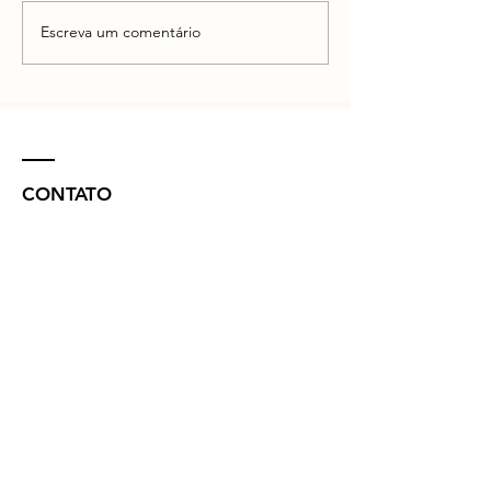
Escreva um comentário
CONTATO
R. Vinte e Nove de Julho, 132 - Centro
Concórdia - SC -
89700-041
(49) 3442 - 0622
funerariamaffacioli@hotmail.com