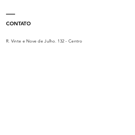
CONTATO
R. Vinte e Nove de Julho, 132 - Centro
Concórdia - SC -
89700-041
(49) 3442 - 0622
funerariamaffacioli@hotmail.com