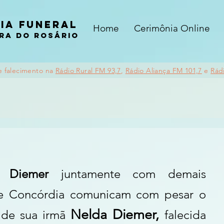
ia funeral
Home
Cerimônia Online
ra do rosário
e falecimento na
Rádio Rural FM 93,7
,
Rádio Aliança FM 101,7
e
Rád
r Diemer
 juntamente com demais 
de Concórdia comunicam com pesar o 
Nelda Diemer, 
 de sua irmã 
falecida 