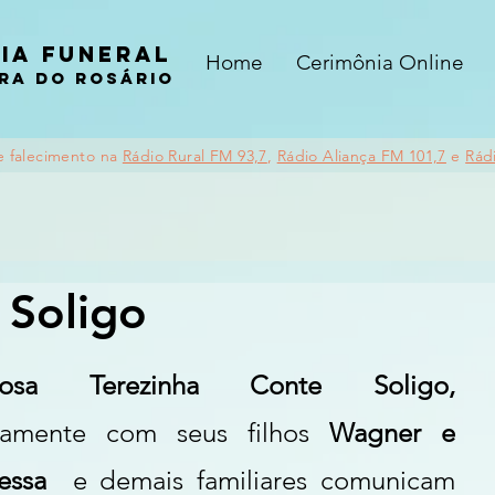
ia funeral
Home
Cerimônia Online
ra do rosário
e falecimento na
Rádio Rural FM 93,7
,
Rádio Aliança FM 101,7
e
Rád
 Soligo
Esposa Terezinha Conte Soligo, 
tamente com seus filhos
 Wagner e 
essa 
 e demais familiares comunicam 