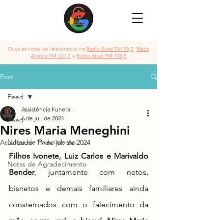
Ouça as notas de falecimento na
Rádio Rural FM 93,7
,
Rádio
Aliança FM 101,7
e
Rádio Atual FM 103,5
Post
Feed
Assistência Funeral
6 de jul. de 2024
Feed
Nires Maria Meneghini
Notas de Falecimento
Atualizado:
11 de jul. de 2024
Filhos Ivonete, Luiz Carlos e Marivaldo 
Notas de Agradecimento
Bender
, juntamente com netos, 
bisnetos e demais familiares ainda 
consternados com o falecimento da 