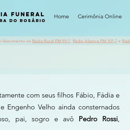
ia funeral
Home
Cerimônia Online
ra do rosário
e falecimento na
Rádio Rural FM 93,7
,
Rádio Aliança FM 101,7
e
Rád
tamente com seus filhos Fábio, Fádia e 
 de Engenho Velho 
ainda consternados 
so, pai, sogro e avô 
Pedro Rossi
, 