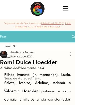
Ouça as notas de falecimento na
Rádio Rural FM 93,7
,
Rádio
Aliança FM 101,7
e
Rádio Atual FM 103,5
Post
Feed
Assistência Funeral
5 de ago. de 2024
Feed
Romi Dulce Hoeckler
Notas de Falecimento
Atualizado:
6 de ago. de 2024
Filhos Ivonete (in memorian), Lucia, 
Notas de Agradecimento
Salete, Ivanize, Adelino, Ademir e 
Valdemir Hoeckler
 juntamente com 
demais familiares
 ainda consternados 