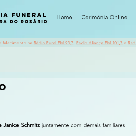
ia funeral
Home
Cerimônia Online
ra do rosário
e falecimento na
Rádio Rural FM 93,7
,
Rádio Aliança FM 101,7
e
Rád
lo
 e Janice Schmitz 
juntamente com demais familiares 