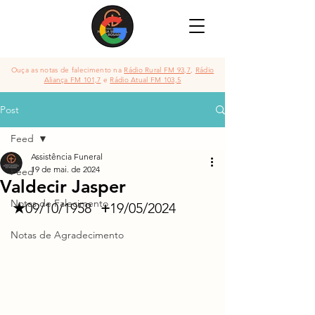
Ouça as notas de falecimento na
Rádio Rural FM 93,7
,
Rádio
Aliança FM 101,7
e
Rádio Atual FM 103,5
Post
Feed
Assistência Funeral
19 de mai. de 2024
Feed
Valdecir Jasper
Notas de Falecimento
★
09/10/1958	
 +
19/05/2024
Notas de Agradecimento