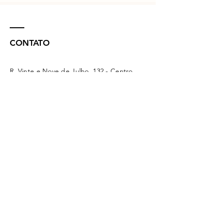
CONTATO
R. Vinte e Nove de Julho, 132 - Centro
Concórdia - SC -
89700-041
(49) 3442 - 0622
funerariamaffacioli@hotmail.com