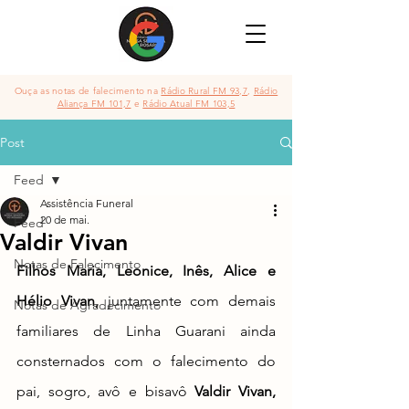
Ouça as notas de falecimento na
Rádio Rural FM 93,7
,
Rádio
Aliança FM 101,7
e
Rádio Atual FM 103,5
Post
Feed
Assistência Funeral
20 de mai.
Feed
Valdir Vivan
Notas de Falecimento
Filhos Maria, Leonice, Inês, Alice e 
Hélio Vivan, 
juntamente com demais 
Notas de Agradecimento
familiares de Linha Guarani
ainda 
consternados com o falecimento 
do 
pai, sogro, avô e bisavô 
Valdir Vivan
,