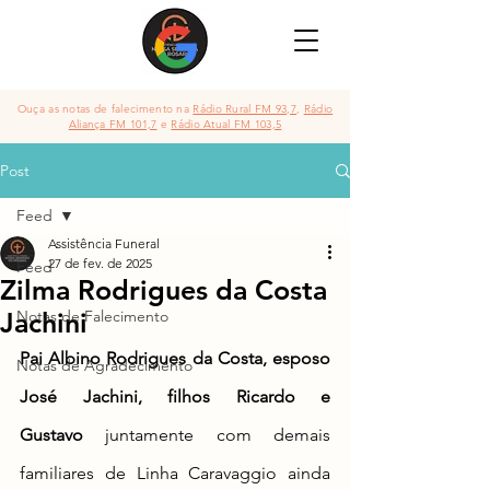
Ouça as notas de falecimento na
Rádio Rural FM 93,7
,
Rádio
Aliança FM 101,7
e
Rádio Atual FM 103,5
Post
Feed
Assistência Funeral
27 de fev. de 2025
Feed
Zilma Rodrigues da Costa
Jachini
Notas de Falecimento
Pai Albino Rodrigues da Costa, esposo 
Notas de Agradecimento
José Jachini, filhos Ricardo e 
Gustavo
 juntamente com demais 
familiares de Linha Caravaggio 
ainda 